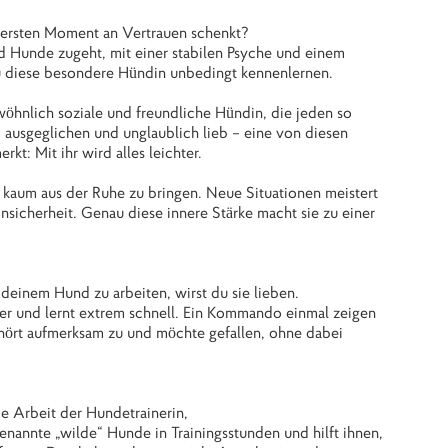
 ersten Moment an Vertrauen schenkt?
d Hunde zugeht, mit einer stabilen Psyche und einem
u diese besondere Hündin unbedingt kennenlernen.
hnlich soziale und freundliche Hündin, die jeden so
n, ausgeglichen und unglaublich lieb – eine von diesen
kt: Mit ihr wird alles leichter.
nd kaum aus der Ruhe zu bringen. Neue Situationen meistert
nsicherheit. Genau diese innere Stärke macht sie zu einer
deinem Hund zu arbeiten, wirst du sie lieben.
tter und lernt extrem schnell. Ein Kommando einmal zeigen
e hört aufmerksam zu und möchte gefallen, ohne dabei
ie Arbeit der Hundetrainerin,
enannte „wilde“ Hunde in Trainingsstunden und hilft ihnen,