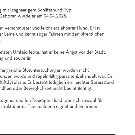
ing mit langhaarigem Schäferhund‑Typ.
. Geboren wurde er am 04.04.2025.
er, verschmuster und leicht erziehbarer Hund. Er ist
der Leine und kennt sogar Fahrten mit den öffentlichen
.
nzten Umfeld lebte, hat er keine Angst vor der Stadt.
hig und souverän.
 Umfangreiche Blutuntersuchungen wurden nicht
efunden wurde und regelmäßig parasitenbehandelt war. Ein
tdysplasie. Es besteht lediglich ein leichter Spreizstand
ndheit oder Beweglichkeit nicht beeinträchtigt.
zogener und lernfreudiger Hund, der sich sowohl für
strukturiertes Familienleben eignet und ein treuer